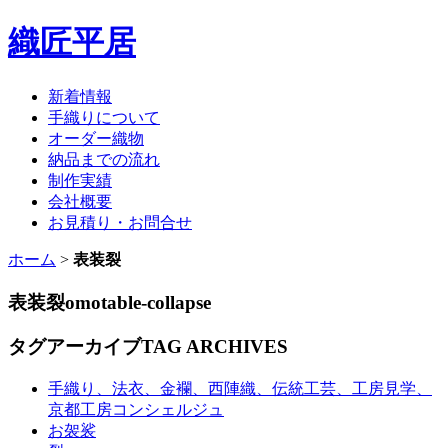
織匠平居
新着情報
手織りについて
オーダー織物
納品までの流れ
制作実績
会社概要
お見積り・お問合せ
ホーム
>
表装裂
表装裂
omotable-collapse
タグアーカイブ
TAG ARCHIVES
手織り、法衣、金襴、西陣織、伝統工芸、工房見学、
京都工房コンシェルジュ
お袈裟