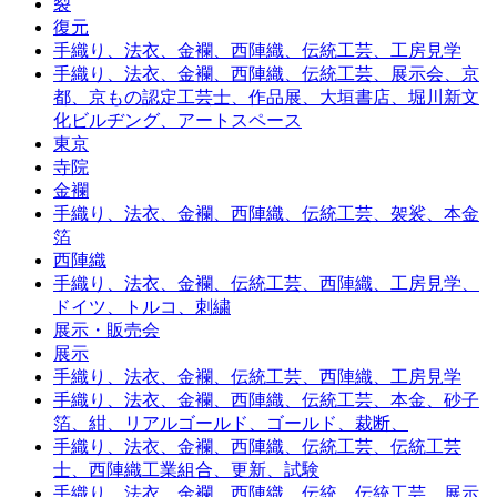
裂
復元
手織り、法衣、金襴、西陣織、伝統工芸、工房見学
手織り、法衣、金襴、西陣織、伝統工芸、展示会、京
都、京もの認定工芸士、作品展、大垣書店、堀川新文
化ビルヂング、アートスペース
東京
寺院
金襴
手織り、法衣、金襴、西陣織、伝統工芸、袈裟、本金
箔
西陣織
手織り、法衣、金襴、伝統工芸、西陣織、工房見学、
ドイツ、トルコ、刺繍
展示・販売会
展示
手織り、法衣、金襴、伝統工芸、西陣織、工房見学
手織り、法衣、金襴、西陣織、伝統工芸、本金、砂子
箔、紺、リアルゴールド、ゴールド、裁断、
手織り、法衣、金襴、西陣織、伝統工芸、伝統工芸
士、西陣織工業組合、更新、試験
手織り、法衣、金襴、西陣織、伝統、伝統工芸、展示