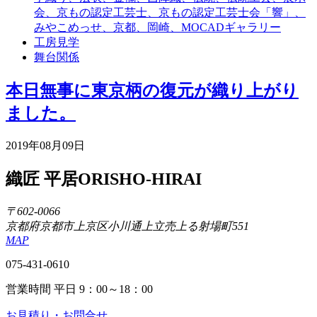
会、京もの認定工芸士、京もの認定工芸士会「響」、
みやこめっせ、京都、岡崎、MOCADギャラリー
工房見学
舞台関係
本日無事に東京柄の復元が織り上がり
ました。
2019年08月09日
織匠 平居
ORISHO-HIRAI
〒602-0066
京都府京都市上京区小川通上立売上る射場町551
MAP
075-431-0610
営業時間 平日 9：00～18：00
お見積り・お問合せ