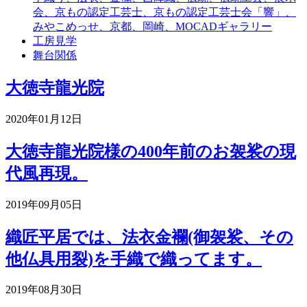
会、京もの認定工芸士、京もの認定工芸士会「響」、
みやこめっせ、京都、岡崎、MOCADギャラリー
工房見学
舞台関係
大徳寺龍光院
2020年01月12日
大徳寺龍光院様の400年前のお袈裟の現
代風再現。
2019年09月05日
織匠平居では、法衣金襴(御袈裟、その
他仏具用裂)を手織で織ってます。
2019年08月30日