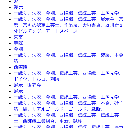
裂
復元
手織り、法衣、金襴、西陣織、伝統工芸、工房見学
手織り、法衣、金襴、西陣織、伝統工芸、展示会、京
都、京もの認定工芸士、作品展、大垣書店、堀川新文
化ビルヂング、アートスペース
東京
寺院
金襴
手織り、法衣、金襴、西陣織、伝統工芸、袈裟、本金
箔
西陣織
手織り、法衣、金襴、伝統工芸、西陣織、工房見学、
ドイツ、トルコ、刺繍
展示・販売会
展示
手織り、法衣、金襴、伝統工芸、西陣織、工房見学
手織り、法衣、金襴、西陣織、伝統工芸、本金、砂子
箔、紺、リアルゴールド、ゴールド、裁断、
手織り、法衣、金襴、西陣織、伝統工芸、伝統工芸
士、西陣織工業組合、更新、試験
手織り、法衣、金襴、西陣織、伝統、伝統工芸、展示