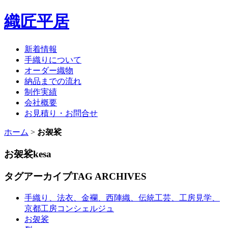
織匠平居
新着情報
手織りについて
オーダー織物
納品までの流れ
制作実績
会社概要
お見積り・お問合せ
ホーム
>
お袈裟
お袈裟
kesa
タグアーカイブ
TAG ARCHIVES
手織り、法衣、金襴、西陣織、伝統工芸、工房見学、
京都工房コンシェルジュ
お袈裟