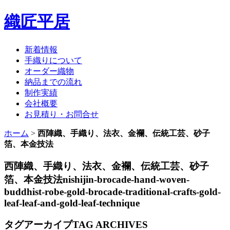
織匠平居
新着情報
手織りについて
オーダー織物
納品までの流れ
制作実績
会社概要
お見積り・お問合せ
ホーム
>
西陣織、手織り、法衣、金襴、伝統工芸、砂子
箔、本金技法
西陣織、手織り、法衣、金襴、伝統工芸、砂子
箔、本金技法
nishijin-brocade-hand-woven-
buddhist-robe-gold-brocade-traditional-crafts-gold-
leaf-leaf-and-gold-leaf-technique
タグアーカイブ
TAG ARCHIVES