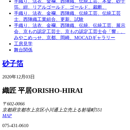
手織り、法衣、金襴、西陣織、伝統工芸、本金、砂子
箔、紺、リアルゴールド、ゴールド、裁断、
手織り、法衣、金襴、西陣織、伝統工芸、伝統工芸
士、西陣織工業組合、更新、試験
手織り、法衣、金襴、西陣織、伝統、伝統工芸、展示
会、京もの認定工芸士、京もの認定工芸士会「響」、
みやこめっせ、京都、岡崎、MOCADギャラリー
工房見学
舞台関係
砂子箔
2020年12月03日
織匠 平居
ORISHO-HIRAI
〒602-0066
京都府京都市上京区小川通上立売上る射場町551
MAP
075-431-0610