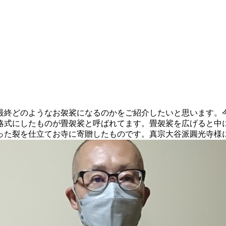
最終どのようなお袈裟になるのかをご紹介したいと思います。
略式にしたものが畳袈裟と呼ばれてます。畳袈裟を広げると中
った裂を仕立てお寺に寄贈したものです。真宗大谷派圓光寺様