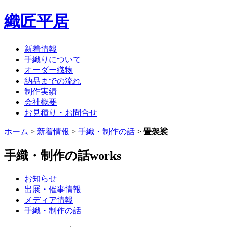
織匠平居
新着情報
手織りについて
オーダー織物
納品までの流れ
制作実績
会社概要
お見積り・お問合せ
ホーム
>
新着情報
>
手織・制作の話
>
畳袈裟
手織・制作の話
works
お知らせ
出展・催事情報
メディア情報
手織・制作の話