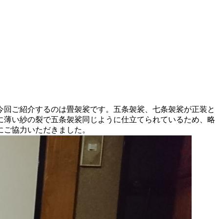
今回ご紹介するのは畳袈裟です。五条袈裟、七条袈裟が正装と
に薄い紗の裂で五条袈裟同じように仕立てられているため、略
にご協力いただきました。