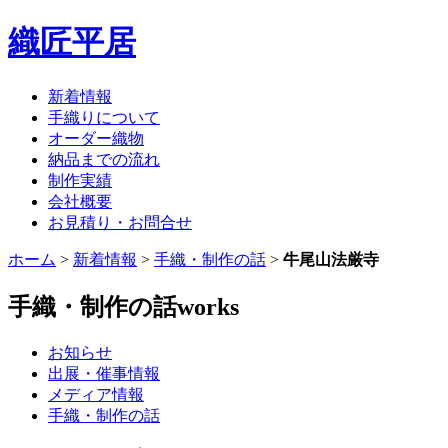
織匠平居
新着情報
手織りについて
オーダー織物
納品までの流れ
制作実績
会社概要
お見積り・お問合せ
ホーム
>
新着情報
>
手織・制作の話
>
牛尾山法厳寺
手織・制作の話
works
お知らせ
出展・催事情報
メディア情報
手織・制作の話