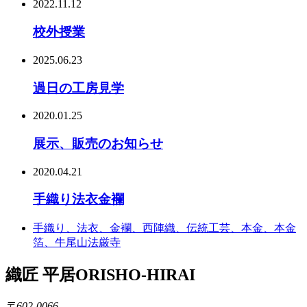
2022.11.12
校外授業
2025.06.23
過日の工房見学
2020.01.25
展示、販売のお知らせ
2020.04.21
手織り法衣金襴
手織り、法衣、金襴、西陣織、伝統工芸、本金、本金
箔、牛尾山法厳寺
織匠 平居
ORISHO-HIRAI
〒602-0066