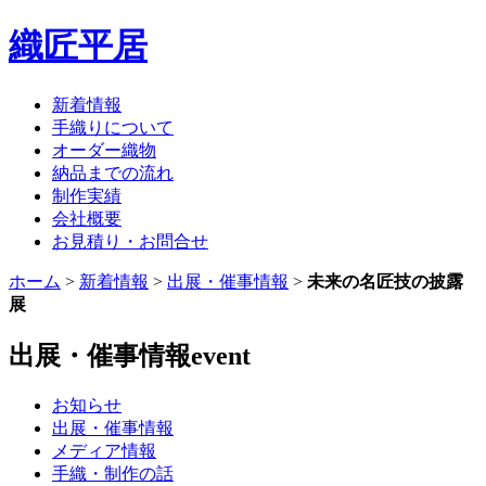
織匠平居
新着情報
手織りについて
オーダー織物
納品までの流れ
制作実績
会社概要
お見積り・お問合せ
ホーム
>
新着情報
>
出展・催事情報
>
未来の名匠技の披露
展
出展・催事情報
event
お知らせ
出展・催事情報
メディア情報
手織・制作の話